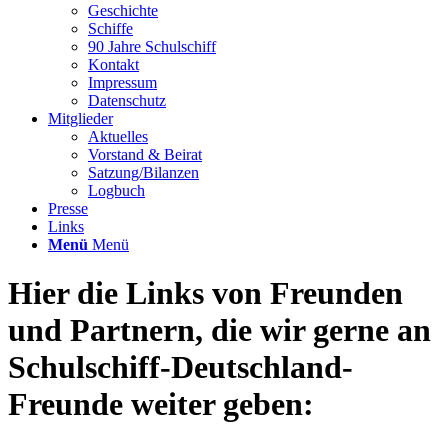
Geschichte
Schiffe
90 Jahre Schulschiff
Kontakt
Impressum
Datenschutz
Mitglieder
Aktuelles
Vorstand & Beirat
Satzung/Bilanzen
Logbuch
Presse
Links
Menü
Menü
Hier die Links von Freunden
und Partnern, die wir gerne an
Schulschiff-Deutschland-
Freunde weiter geben: