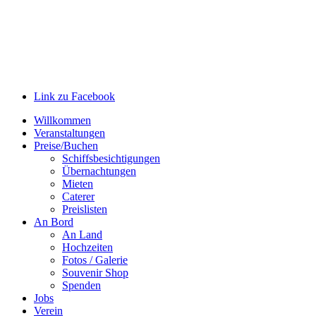
Link zu Facebook
Willkommen
Veranstaltungen
Preise/Buchen
Schiffsbesichtigungen
Übernachtungen
Mieten
Caterer
Preislisten
An Bord
An Land
Hochzeiten
Fotos / Galerie
Souvenir Shop
Spenden
Jobs
Verein