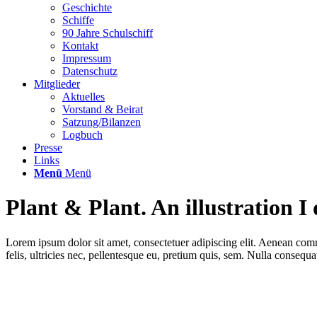
Geschichte
Schiffe
90 Jahre Schulschiff
Kontakt
Impressum
Datenschutz
Mitglieder
Aktuelles
Vorstand & Beirat
Satzung/Bilanzen
Logbuch
Presse
Links
Menü
Menü
Plant
&
Plant. An illustration I
Lorem ipsum dolor sit amet, consectetuer adipiscing elit. Aenean co
felis, ultricies nec, pellentesque eu, pretium quis, sem. Nulla consequ