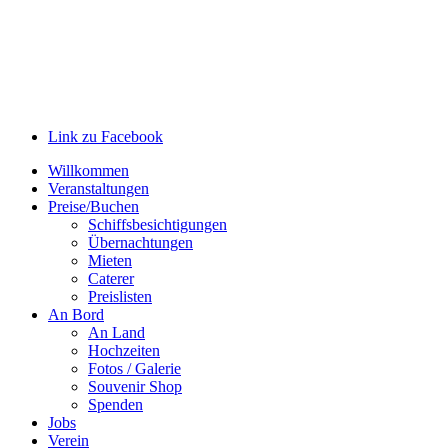
Link zu Facebook
Willkommen
Veranstaltungen
Preise/Buchen
Schiffsbesichtigungen
Übernachtungen
Mieten
Caterer
Preislisten
An Bord
An Land
Hochzeiten
Fotos / Galerie
Souvenir Shop
Spenden
Jobs
Verein