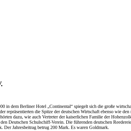
.
 in dem Berliner Hotel „Continental“ spiegelt sich die große wirtschaf
er repräsentierten die Spitze der deutschen Wirtschaft ebenso wie den 
örten dazu, wie auch Vertreter der kaiserlichen Familie der Hohenzol
 den Deutschen Schulschiff-Verein. Die führenden deutschen Reedereie
rk. Der Jahresbeitrag betrug 200 Mark. Es waren Goldmark.