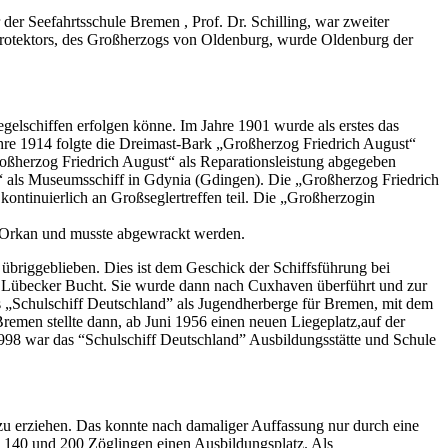
der Seefahrtsschule Bremen , Prof. Dr. Schilling, war zweiter
sprotektors, des Großherzogs von Oldenburg, wurde Oldenburg der
elschiffen erfolgen könne. Im Jahre 1901 wurde als erstes das
m Jahre 1914 folgte die Dreimast-Bark „Großherzog Friedrich August“
roßherzog Friedrich August“ als Reparationsleistung abgegeben
za“ als Museumsschiff in Gdynia (Gdingen). Die „Großherzog Friedrich
ontinuierlich an Großseglertreffen teil. Die „Großherzogin
en Orkan und musste abgewrackt werden.
 übriggeblieben. Dies ist dem Geschick der Schiffsführung bei
er Lübecker Bucht. Sie wurde dann nach Cuxhaven überführt und zur
 „Schulschiff Deutschland” als Jugendherberge für Bremen, mit dem
emen stellte dann, ab Juni 1956 einen neuen Liegeplatz,auf der
998 war das “Schulschiff Deutschland” Ausbildungsstätte und Schule
n zu erziehen. Das konnte nach damaliger Auffassung nur durch eine
n 140 und 200 Zöglingen einen Ausbildungsplatz. Als