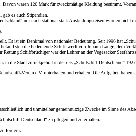
en. Davon waren 120 Mark für zweckmäßige Kleidung bestimmt. Vorran
, gab es auch Stipendien.
utschland“ nur noch stationär statt. Ausbildungsreisen wurden nicht
g
llt. Es ist ein Denkmal von nationaler Bedeutung. Seit 1996 hat „Sch
er befand sich die bedeutende Schiffswerft von Johann Lange, dem Vorlä
ur Rettung Schiffbrüchiger war der Lehrer an der Vegesacker Seefahrt
 in die Stadt zurückgeholt in der das „Schulschiff Deutschland“ 192
lschiff-Verein e.V. unterhalten und erhalten. Die Aufgaben haben sich 
usschließlich und unmittelbar gemeinnützige Zwecke im Sinne des Abs
Schulschiff Deutschland“ zu pflegen und zu erhalten.
zu fördern.