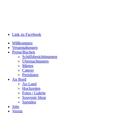
Link zu Facebook
Willkommen
Veranstaltungen
Preise/Buchen
Schiffsbesichtigungen
Übernachtungen
Mieten
Caterer
Preislisten
An Bord
An Land
Hochzeiten
Fotos / Galerie
Souvenir Shop
Spenden
Jobs
Verein