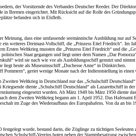
oedern, der Vorsitzende des Verbandes Deutscher Reeder. Der Direktor 
urde in Bremen eingerichtet. Mit Rücksicht auf die Rolle des Gründung
lätze befanden sich in Elsfleth.
r Meinung, dass eine umfassende seemännische Ausbildung nur auf Seg
gte ein weiteres Dreimast-Vollschiff, die „Prinzess Eitel Friedrich“. I
m Ersten Weltkrieg mussten die „Prinzess Eitel Friedrich“ und die „G
n den polnischen Staat gegangen und liegt unter dem Namen „Dar Pomor
uhl“ wird sie nach wie vor als Ausbildungsschiff genutzt und nimmt k
e liegt heute als Museumsschiff „Duchesse Anne“ in Dünkirchen.
schiff Pommern“, geriet wenige Monate nach der Indienststellung in ein
em Zweiten Weltkrieg in Deutschland nur das „Schulschiff Deutschland“
 Kriegsende diente „Schulschiff Deutschland“ als Lazarettschiff in d
enräumung eingesetzt wurden. Ab März 1949 bis März 1950 diente das
nach dem Zweiten Weltkrieg begann am 1. April 1952. Das Hafenamt Br
geschah im Zuge des Wiederaufbaus des Europahafens. Von da an bis 1
0 festgelegt wurde, bestand darin, die Zöglinge zu tüchtigen Seeleute
eutschen Schulschiff-Vereins boten neben der Stammbesatzung zwische