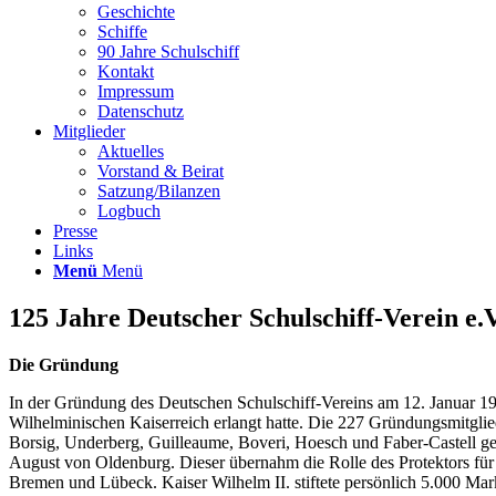
Geschichte
Schiffe
90 Jahre Schulschiff
Kontakt
Impressum
Datenschutz
Mitglieder
Aktuelles
Vorstand & Beirat
Satzung/Bilanzen
Logbuch
Presse
Links
Menü
Menü
125 Jahre Deutscher Schulschiff-Verein e.V
Die Gründung
In der Gründung des Deutschen Schulschiff-Vereins am 12. Januar 1900
Wilhelminischen Kaiserreich erlangt hatte. Die 227 Gründungsmitglied
Borsig, Underberg, Guilleaume, Boveri, Hoesch und Faber-Castell geh
August von Oldenburg. Dieser übernahm die Rolle des Protektors für
Bremen und Lübeck. Kaiser Wilhelm II. stiftete persönlich 5.000 Ma