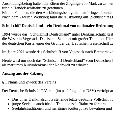
Ausbildungsbetrag hatten die Eltern der Zöglinge 250 Mark zu zahl
für die Handelsschiffahrt zu gewinnen.
Für die Familien, die den Ausbildungsbetrag nicht aufbringen konnten
Nach dem Zweiten Weltkrieg fand die Ausbildung auf „Schulschiff De
Schulschiff Deutschland – ein Denkmal von nationaler Bedeutun
1994 wurde das „Schulschiff Deutschland“ unter Denkmalschutz geste
die Weser in Vegesack. Das ist ein Standort mit großer Tradition. Hi
der deutschen Küste, einer der Gründer der Deutschen Gesellschaft z
Im Jahre 2021 wurde das Schulschiff von Vegesack nach Bremerhaven,
Heute wird nur noch das “Schulschiff Deutschland” vom Deutschen Schu
als maritimes Kulturdenkmal der Nachwelt zu erhalten.
Auszug aus der Satzung:
§ 1 Name und Zweck des Vereins
Der Deutsche Schulschiff-Verein (im nachfolgenden DSV) verfolgt a
Das unter Denkmalschutz stehende letzte deutsche Vollschiff „
junge Seeleute auch für die Traditionsschifffahrt zu fördern.
Seefahrtstraditionen und maritimes Kulturgut zu bewahren und 