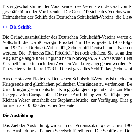
Erster geschäftsführender Vorsitzender des Vereins wurde Graf von R
geschäftsführender Vorsitzender. Die Geschäftsstelle des Vereins w
Heimathafen der Schiffe des Deutschen Schulschiff-Vereins, die Liegep
>> Die Schiffe
Die Gründungsmitglieder des Deutschen Schulschiff-Vereins waren de
Vollschiff, die „Großherzogin Elisabeth“ in Dienst gestellt. 1910 fol
und 1927 das Dreimast-Vollschiff „Schulschiff Deutschland“. Nach de
werden. Die „Prinzess Eitel Friedrich“ ist noch erhalten. Sie ist a
August“ gelangte über England nach Norwegen. Als „Staatsraad Lehmk
Elisabeth“ musste nach dem Zweiten Weltkrieg abgegeben werden. Si
Ein weiteres, im Jahre 1928 in Dienst gestelltes Schiff, das „Schul
Aus der stolzen Flotte des Deutschen Schulschiff-Vereins ist nach d
Kriegsende und glücklichen politischen Umständen zu verdanken. Bei
Unterbringung von deutschen Kriegsgefangenen genutzt, die zur Min
Liegeplatz im Europahafen. Die erste Ausbildung von Schiffsjungen 
Kleinen Weser, unterhalb der Stephaniebrücke, zur Verfügung. Dies 
für mehr als 10.000 deutscher Seeleute.
Die Ausbildung
Das Ziel der Ausbildung, wie es in der Vereinssatzung des Jahres 190
harte Ausbildung auf einem Segelschiff gelingen. Die Schiffe des D